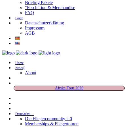
Briefing Pakete
“Fesch”-ion & Merchandise
FAQ
Login
Datenschutzerklärung
Impressum
AGB
Home
News
About
Afrika Tour 2026
Demnächst…
Die Fliegercommunity 2.0
Memberships & Fliegertouren