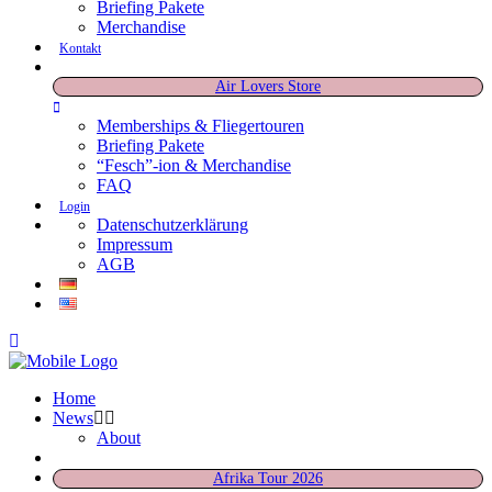
Briefing Pakete
Merchandise
Kontakt
Air Lovers Store
Memberships & Fliegertouren
Briefing Pakete
“Fesch”-ion & Merchandise
FAQ
Login
Datenschutzerklärung
Impressum
AGB
Home
News
About
Afrika Tour 2026