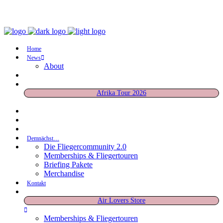
Home
News
About
Afrika Tour 2026
Demnächst…
Die Fliegercommunity 2.0
Memberships & Fliegertouren
Briefing Pakete
Merchandise
Kontakt
Air Lovers Store
Memberships & Fliegertouren