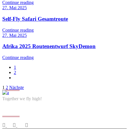
Continue reading
27. Mai 2025
Self-Fly Safari Gesamtroute
Continue reading
27. Mai 2025
Afrika 2025 Routenentwurf SkyDemon
Continue reading
1
2
Seitennummerierung
1
2
Nächste
der
Together we fly high!
Beiträge
Follow us