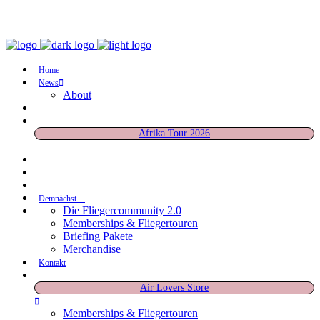
Home
News
About
Afrika Tour 2026
Demnächst…
Die Fliegercommunity 2.0
Memberships & Fliegertouren
Briefing Pakete
Merchandise
Kontakt
Air Lovers Store
Memberships & Fliegertouren