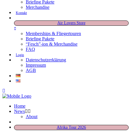
Briefing Pakete
Merchandise
Kontakt
Air Lovers Store
Memberships & Fliegertouren
Briefing Pakete
“Fesch”-ion & Merchandise
FAQ
Login
Datenschutzerklärung
Impressum
AGB
Home
News
About
Afrika Tour 2026