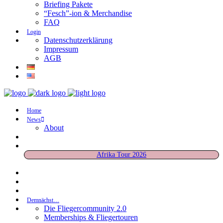
Briefing Pakete
“Fesch”-ion & Merchandise
FAQ
Login
Datenschutzerklärung
Impressum
AGB
Home
News
About
Afrika Tour 2026
Demnächst…
Die Fliegercommunity 2.0
Memberships & Fliegertouren