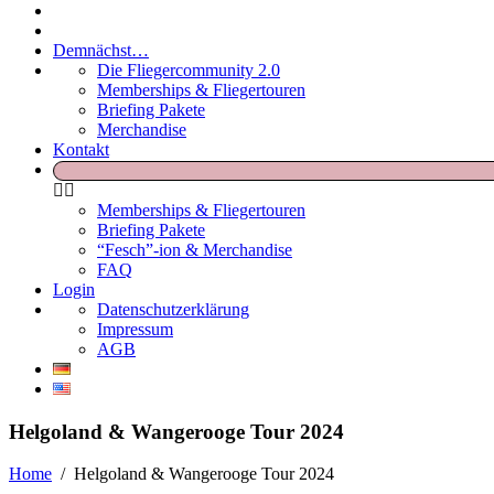
Demnächst…
Die Fliegercommunity 2.0
Memberships & Fliegertouren
Briefing Pakete
Merchandise
Kontakt
Memberships & Fliegertouren
Briefing Pakete
“Fesch”-ion & Merchandise
FAQ
Login
Datenschutzerklärung
Impressum
AGB
Helgoland & Wangerooge Tour 2024
Home
/
Helgoland & Wangerooge Tour 2024