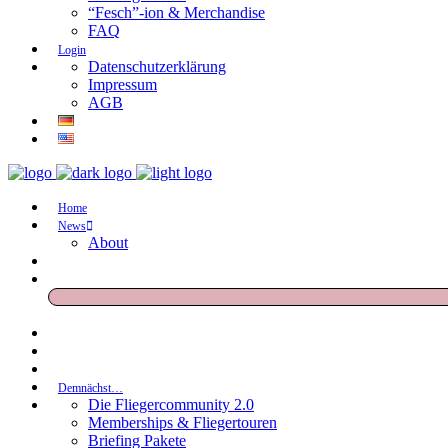
“Fesch”-ion & Merchandise
FAQ
Login
Datenschutzerklärung
Impressum
AGB
Home
News
About
Demnächst…
Die Fliegercommunity 2.0
Memberships & Fliegertouren
Briefing Pakete