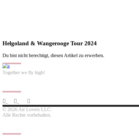
Helgoland & Wangerooge Tour 2024
Du bist nicht berechtigt, diesen Artikel zu erwerben.
Together we fly high!
Follow us
© 2026 Air Lovers LLC.
Alle Rechte vorbehalten.
Contact us