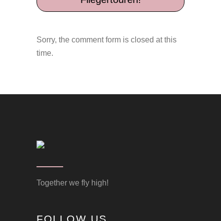
Sorry, the comment form is closed at this
time.
Together we fly high!
FOLLOW US