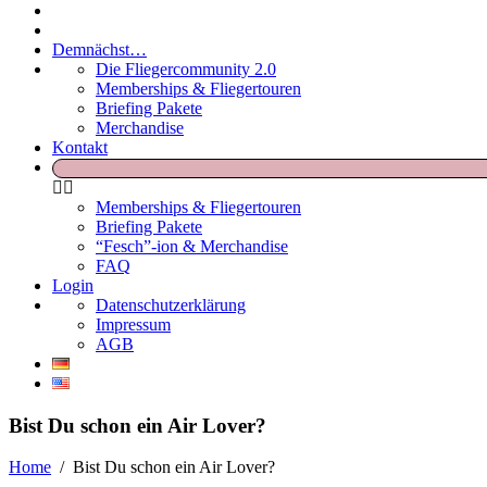
Demnächst…
Die Fliegercommunity 2.0
Memberships & Fliegertouren
Briefing Pakete
Merchandise
Kontakt
Memberships & Fliegertouren
Briefing Pakete
“Fesch”-ion & Merchandise
FAQ
Login
Datenschutzerklärung
Impressum
AGB
Bist Du schon ein Air Lover?
Home
/
Bist Du schon ein Air Lover?