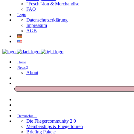
“Fesch”-ion & Merchandise
FAQ
Login
Datenschutzerklärung
Impressum
AGB
Home
News
About
Demnächst…
Die Fliegercommunity 2.0
Memberships & Fliegertouren
Briefing Pakete