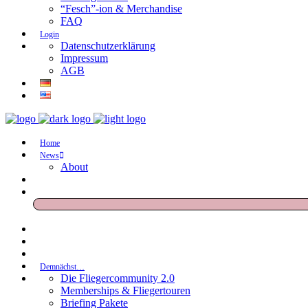
“Fesch”-ion & Merchandise
FAQ
Login
Datenschutzerklärung
Impressum
AGB
Home
News
About
Demnächst…
Die Fliegercommunity 2.0
Memberships & Fliegertouren
Briefing Pakete