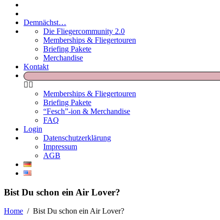
Demnächst…
Die Fliegercommunity 2.0
Memberships & Fliegertouren
Briefing Pakete
Merchandise
Kontakt
Memberships & Fliegertouren
Briefing Pakete
“Fesch”-ion & Merchandise
FAQ
Login
Datenschutzerklärung
Impressum
AGB
Bist Du schon ein Air Lover?
Home
/
Bist Du schon ein Air Lover?