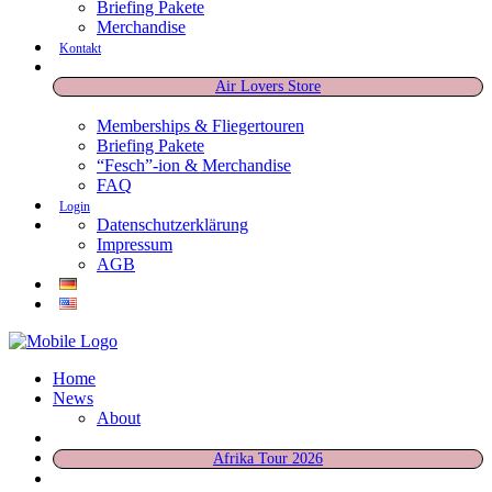
Briefing Pakete
Merchandise
Kontakt
Air Lovers Store
Memberships & Fliegertouren
Briefing Pakete
“Fesch”-ion & Merchandise
FAQ
Login
Datenschutzerklärung
Impressum
AGB
Home
News
About
Afrika Tour 2026