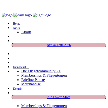
Home
News
About
Afrika Tour 2026
Demnächst…
Die Fliegercommunity 2.0
Memberships & Fliegertouren
Briefing Pakete
Merchandise
Kontakt
Air Lovers Store
Memberships & Fliegertouren