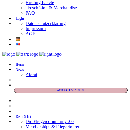
Briefing Pakete
“Fesch”-ion & Merchandise
FAQ
Login
Datenschutzerklärung
Impressum
AGB
Home
News
About
Afrika Tour 2026
Demnächst…
Die Fliegercommunity 2.0
Memberships & Fliegertouren