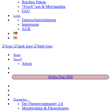
Briefing Pakete
“Fesch”-ion & Merchandise
FAQ
Login
Datenschutzerklärung
Impressum
AGB
Home
News
About
Afrika Tour 2026
Demnächst…
Die Fliegercommunity 2.0
Memberships & Fliegertouren