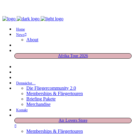
Home
News
About
Afrika Tour 2026
Demnächst…
Die Fliegercommunity 2.0
Memberships & Fliegertouren
Briefing Pakete
Merchandise
Kontakt
Air Lovers Store
Memberships & Fliegertouren