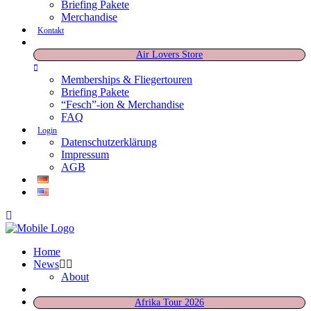
Briefing Pakete
Merchandise
Kontakt
Air Lovers Store
Memberships & Fliegertouren
Briefing Pakete
“Fesch”-ion & Merchandise
FAQ
Login
Datenschutzerklärung
Impressum
AGB
Home
News
About
Afrika Tour 2026