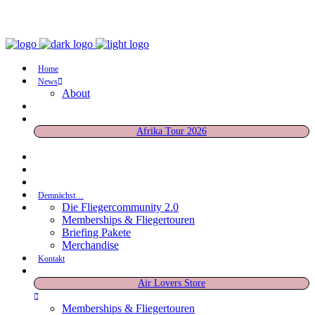
Home
News
About
Afrika Tour 2026
Demnächst…
Die Fliegercommunity 2.0
Memberships & Fliegertouren
Briefing Pakete
Merchandise
Kontakt
Air Lovers Store
Memberships & Fliegertouren