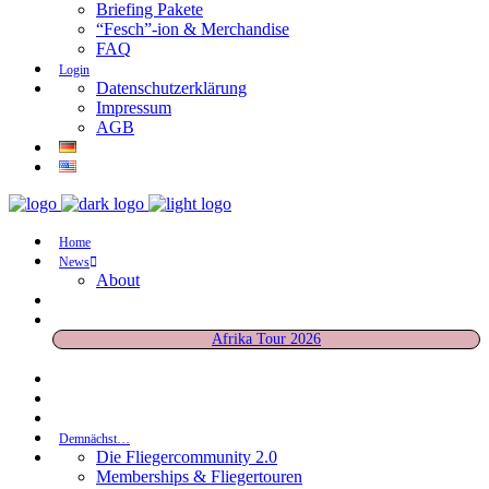
Briefing Pakete
“Fesch”-ion & Merchandise
FAQ
Login
Datenschutzerklärung
Impressum
AGB
Home
News
About
Afrika Tour 2026
Demnächst…
Die Fliegercommunity 2.0
Memberships & Fliegertouren