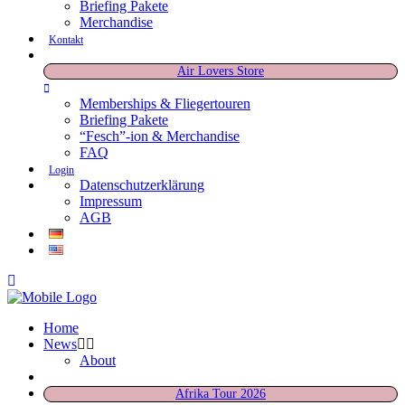
Briefing Pakete
Merchandise
Kontakt
Air Lovers Store
Memberships & Fliegertouren
Briefing Pakete
“Fesch”-ion & Merchandise
FAQ
Login
Datenschutzerklärung
Impressum
AGB
Home
News
About
Afrika Tour 2026