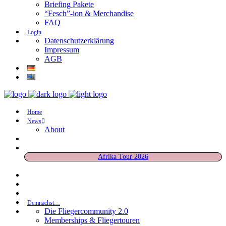
Briefing Pakete
“Fesch”-ion & Merchandise
FAQ
Login
Datenschutzerklärung
Impressum
AGB
Home
News
About
Afrika Tour 2026
Demnächst…
Die Fliegercommunity 2.0
Memberships & Fliegertouren