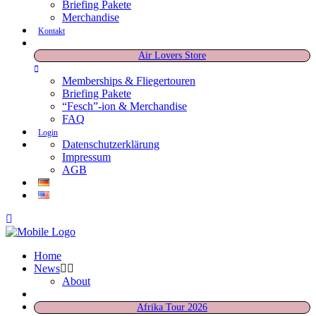
Briefing Pakete
Merchandise
Kontakt
Air Lovers Store
Memberships & Fliegertouren
Briefing Pakete
“Fesch”-ion & Merchandise
FAQ
Login
Datenschutzerklärung
Impressum
AGB
Home
News
About
Afrika Tour 2026