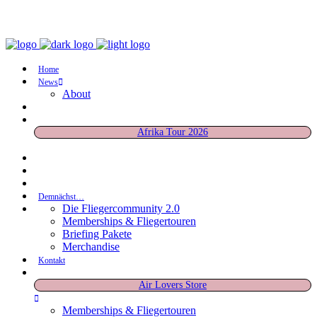
Home
News
About
Afrika Tour 2026
Demnächst…
Die Fliegercommunity 2.0
Memberships & Fliegertouren
Briefing Pakete
Merchandise
Kontakt
Air Lovers Store
Memberships & Fliegertouren