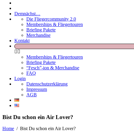
Demnächst…
Die Fliegercommunity 2.0
Memberships & Fliegertouren
Briefing Pakete
Merchandise
Kontakt
Memberships & Fliegertouren
Briefing Pakete
“Fesch”-ion & Merchandise
FAQ
Login
Datenschutzerklärung
Impressum
AGB
Bist Du schon ein Air Lover?
Home
/
Bist Du schon ein Air Lover?