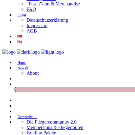
“Fesch”-ion & Merchandise
FAQ
Login
Datenschutzerklärung
Impressum
AGB
Home
News
About
Demnächst…
Die Fliegercommunity 2.0
Memberships & Fliegertouren
Briefing Pakete