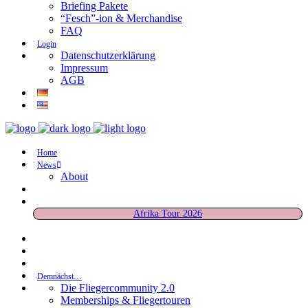
Briefing Pakete
“Fesch”-ion & Merchandise
FAQ
Login
Datenschutzerklärung
Impressum
AGB
Home
News
About
Afrika Tour 2026
Demnächst…
Die Fliegercommunity 2.0
Memberships & Fliegertouren