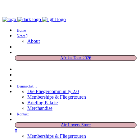
Home
News
About
Afrika Tour 2026
Demnächst…
Die Fliegercommunity 2.0
Memberships & Fliegertouren
Briefing Pakete
Merchandise
Kontakt
Air Lovers Store
Memberships & Fliegertouren