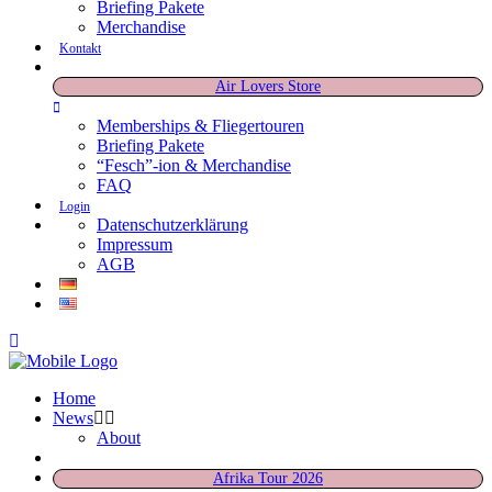
Briefing Pakete
Merchandise
Kontakt
Air Lovers Store
Memberships & Fliegertouren
Briefing Pakete
“Fesch”-ion & Merchandise
FAQ
Login
Datenschutzerklärung
Impressum
AGB
Home
News
About
Afrika Tour 2026