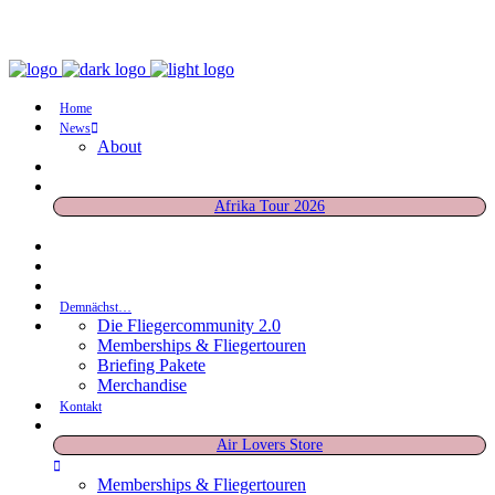
Home
News
About
Afrika Tour 2026
Demnächst…
Die Fliegercommunity 2.0
Memberships & Fliegertouren
Briefing Pakete
Merchandise
Kontakt
Air Lovers Store
Memberships & Fliegertouren