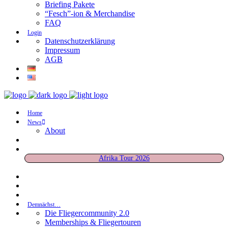
Briefing Pakete
“Fesch”-ion & Merchandise
FAQ
Login
Datenschutzerklärung
Impressum
AGB
Home
News
About
Afrika Tour 2026
Demnächst…
Die Fliegercommunity 2.0
Memberships & Fliegertouren