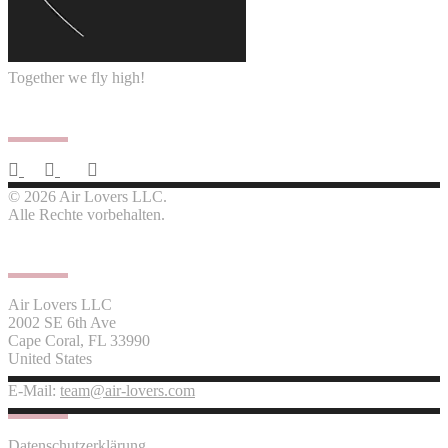
Together we fly high!
Follow us
© 2026 Air Lovers LLC.
Alle Rechte vorbehalten.
Contact us
Air Lovers LLC
2002 SE 6th Ave
Cape Coral, FL 33990
United States
E-Mail:
team@air-lovers.com
Datenschutzerklärung