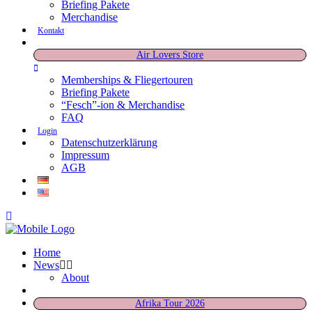
Briefing Pakete
Merchandise
Kontakt
Air Lovers Store
Memberships & Fliegertouren
Briefing Pakete
“Fesch”-ion & Merchandise
FAQ
Login
Datenschutzerklärung
Impressum
AGB
Home
News
About
Afrika Tour 2026