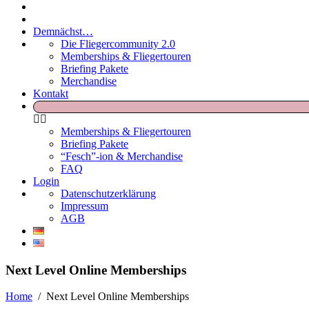
Demnächst…
Die Fliegercommunity 2.0
Memberships & Fliegertouren
Briefing Pakete
Merchandise
Kontakt
Memberships & Fliegertouren
Briefing Pakete
“Fesch”-ion & Merchandise
FAQ
Login
Datenschutzerklärung
Impressum
AGB
Next Level Online Memberships
Home
/
Next Level Online Memberships