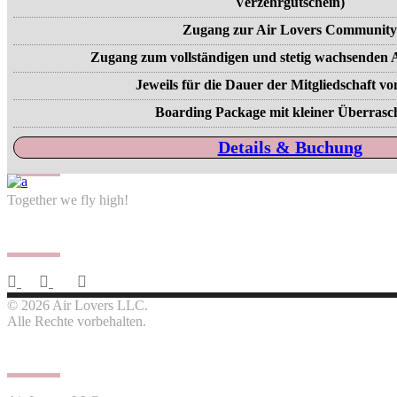
Verzehrgutschein)
Zugang zur Air Lovers Communit
Zugang zum vollständigen und stetig wachsenden
Jeweils für die Dauer der Mitgliedschaft vo
Boarding Package mit kleiner Überras
Details & Buchung
Together we fly high!
Follow us
© 2026 Air Lovers LLC.
Alle Rechte vorbehalten.
Contact us