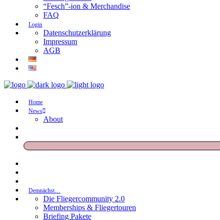
“Fesch”-ion & Merchandise
FAQ
Login
Datenschutzerklärung
Impressum
AGB
Home
News
About
Demnächst…
Die Fliegercommunity 2.0
Memberships & Fliegertouren
Briefing Pakete